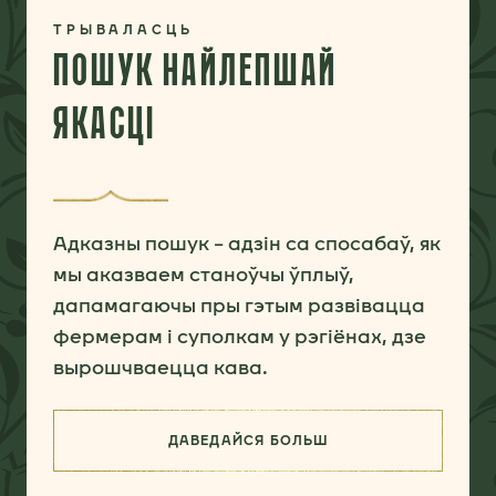
ТРЫВАЛАСЦЬ
ПОШУК НАЙЛЕПШАЙ
ЯКАСЦІ
Адказны пошук – адзін са спосабаў, як
мы аказваем станоўчы ўплыў,
дапамагаючы пры гэтым развівацца
фермерам і суполкам у рэгіёнах, дзе
вырошчваецца кава.
ДАВЕДАЙСЯ БОЛЬШ
(ПОШУК НАЙЛЕПШАЙ ЯКАСЦІ)