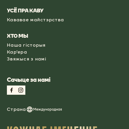
УСЁ ПРА КАВУ
Кававае майстэрства
ХТО МЫ
Наша гісторыя
Кар'ера
Звяжыся з намі
Сачыце за намі
Страна
Международная