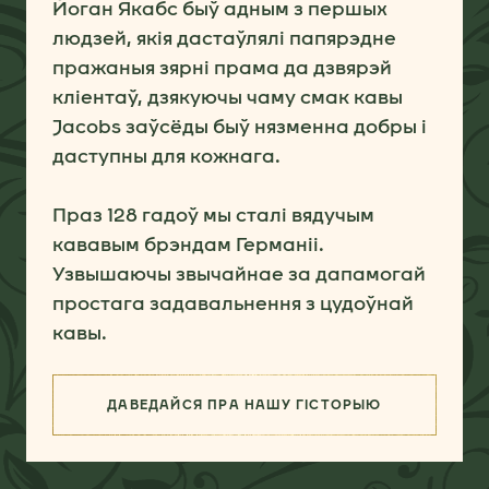
Йоган Якабс быў адным з першых
людзей, якія дастаўлялі папярэдне
пражаныя зярні прама да дзвярэй
кліентаў, дзякуючы чаму смак кавы
Jacobs заўсёды быў нязменна добры і
даступны для кожнага.
Праз 128 гадоў мы сталі вядучым
кававым брэндам Германіі.
Узвышаючы звычайнае за дапамогай
простага задавальнення з цудоўнай
кавы.
ДАВЕДАЙСЯ ПРА НАШУ ГІСТОРЫЮ
(НАША ГІСТОРЫЯ)