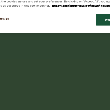
the cookies we use and set your preferences. By clicking on “Accept All”, you ag
ies as described in this cookie banner.
Дадатковая інфармацыя аб вашай прыва
* Гандлёвая марка MILKA належыць г
выкарыстоўваецца паводле ліцэнзіі
ookies
Acc