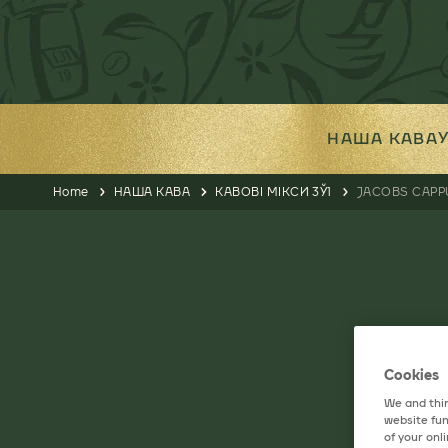
НАША КАВА
Home
НАША КАВА
КАВОВІ МІКСИ 3Ў1
JACOBS CAP
Cookies
We and thir
website fun
of your onl