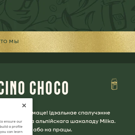
ХТО МЫ
CINO CHOCO
 ў вялікім фармаце! Ідэальнае спалучэнне
 далікатнага альпійскага шакаладу Milka.
 to ensure our
uild a profile
пынку дома або на працы.
 you can learn