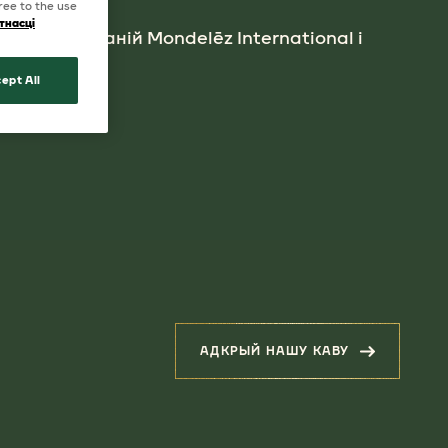
ree to the use
тнасці
рупе кампаній Mondelēz International і
.
ept All
АДКРЫЙ НАШУ КАВУ
(ПАДОБНЫЯ ПРАДУКТ