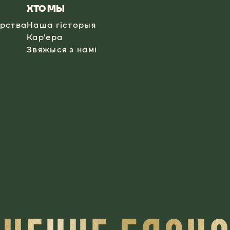
ХТО МЫ
эрства
Наша гісторыя
Кар'ера
Звяжыся з намі